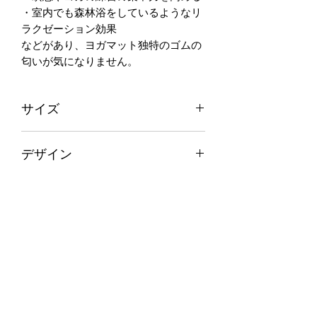
・室内でも森林浴をしているようなリ
ラクゼーション効果
などがあり、ヨガマット独特のゴムの
匂いが気になりません。
サイズ
横 66cm × 縦 185cm
デザイン
厚み 6mm
重さ 2kg
こちらのデザインはハワイの美しい自
然の色合いを写真に撮りその色合いを
い草に染めて織っています。