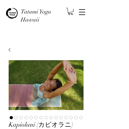
Tatami Yoga
Hawaii
Kapiolani (カピオラニ)