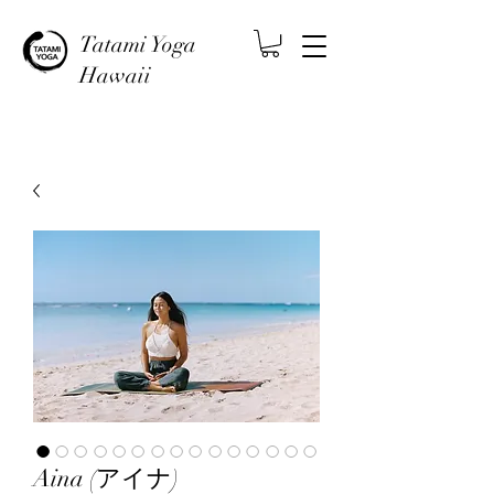
Tatami Yoga
Hawaii
Aina (アイナ)