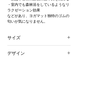
・室内でも森林浴をしているようなリ
ラクゼーション効果
などがあり、ヨガマット独特のゴムの
匂いが気になりません。
サイズ
横 66cm × 縦 185cm
デザイン
厚み 6
重さ 2kg
こちらのデザインはハワイの美しい自
然の色合いを写真に撮りその色合いを
い草に染めて織っています。