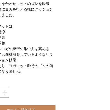
トを合わせマットのズレを軽減
適にヨガを行える様にクッション
しました。
マットは
清浄
効果
調整
やヨガの練習の集中力を高める
でも森林浴をしているようなリラ
ション効果
あり、ヨガマット独特のゴムの匂
になりません。
カートに追加する